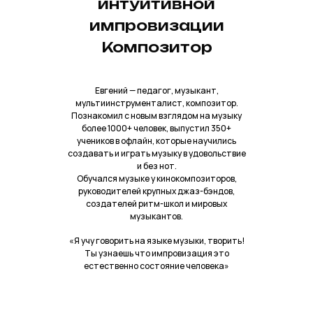
интуитивной
импровизации
Композитор
Евгений — педагог, музыкант,
мультиинструменталист, композитор.
Познакомил с новым взглядом на музыку
более 1000+ человек, выпустил 350+
учеников в офлайн, которые научились
создавать и играть музыку в удовольствие
и без нот.
Обучался музыке у кинокомпозиторов,
руководителей крупных джаз-бэндов,
создателей ритм-школ и мировых
музыкантов.
«Я учу говорить на языке музыки, творить!
Ты узнаешь что импровизация это
естественно состояние человека»